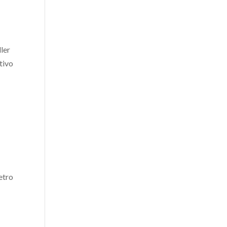
ller
tivo
etro