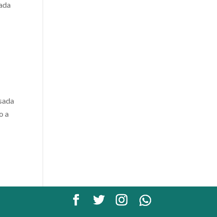
cada
lsada
o a